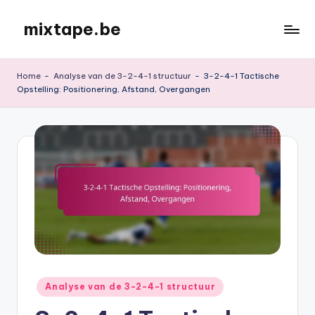
mixtape.be
Skip
to
content
Home
-
Analyse van de 3-2-4-1 structuur
-
3-2-4-1 Tactische
Opstelling: Positionering, Afstand, Overgangen
Posted
Analyse van de 3-2-4-1 structuur
in