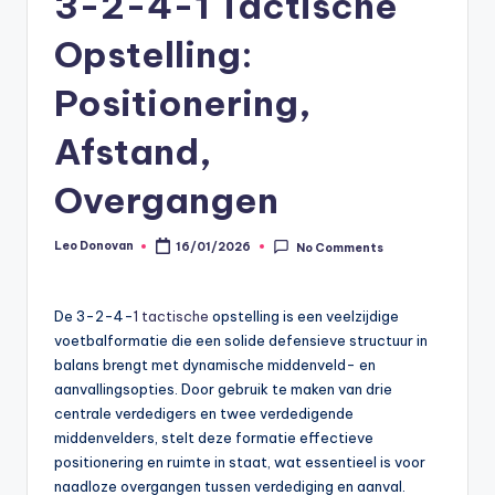
3-2-4-1 Tactische
Opstelling:
Positionering,
Afstand,
Overgangen
Leo Donovan
16/01/2026
No Comments
Posted
by
De 3-2-4-
1 tactische
opstelling is een veelzijdige
voetbalformatie die een solide defensieve structuur in
balans brengt met dynamische middenveld- en
aanvallingsopties. Door gebruik te maken van drie
centrale verdedigers en twee verdedigende
middenvelders, stelt deze formatie effectieve
positionering en ruimte in staat, wat essentieel is voor
naadloze overgangen tussen verdediging en aanval.