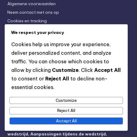
Algemene voorwaarden
Neem contact met ons op
Cookies en tracking
We respect your privacy
Recente berichten
Cookies help us improve your experience,
deliver personalized content, and analyze
3-2-4-1 Tactische Aanpassingen:
Formatieverschuivingen, Spelerwissels, Tactieken
traffic. You can choose which cookies to
tijdens de wedstrijd
allow by clicking
Customize
. Click
Accept All
3-2-4-1 Strategie: Technologie integreren,
to consent or
Reject All
to decline non-
Gegevensanalyse, Prestatiemetrics
essential cookies.
3-2-4-1 Formatie: Creëren van numerieke voordelen,
Benutten van ruimtes, Spelersbewegingen
Customize
Reject All
3-2-4-1 Tactieken: Balbezit beheren, Kansen creëren,
Defensieve soliditeit
Accept All
3-2-4-1 Structuur: Aanpassingsvermogen van de
wedstrijd, Aanpassingen tijdens de wedstrijd,