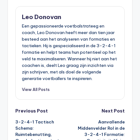
Leo Donovan
Een gepassioneerde voetbalstrateeg en
coach, Leo Donovan heeft meer dan tien jaar
besteed aan het analyseren van formaties en
tactieken. Hij is gespecialiseerd in de 3-2-4-1
formatie en helpt teams hun potentieel op het
veld te maximaliseren. Wanneer hij niet aan het
coachen is, deelt Leo graag zijn inzichten via
zijn schrijven, met als doel de volgende
generatie voetballers te inspireren.
View All Posts
Post
Previous Post
Next Post
3-2-4-1 Tactisch
Aanvallende
navigation
Schema:
Middenvelder Rol in de
Ruimtebenutting,
3-2-4-1 Formatie: