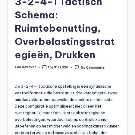
3-2-4-1 Tactisch
Schema:
Ruimtebenutting,
Overbelastingsstrat
egieën, Drukken
Leo Donovan
16/01/2026
No Comments
Posted
by
De 3
-2-4-
1 tactisch
e opstelling is een dynamische
voetbalformatie die bestaat uit drie verdedigers, twee
middenvelders, vier aanvallende spelers en één spits.
Deze configuratie optimaliseert niet alleen het
ruimtegebruik, maar faciliteert ook strategische
overbelastingen, waardoor teams controle kunnen
uitoefenen op het middenveld en scoringskansen kunnen
creëren terwijl ze defensieve stabiliteit behouden.