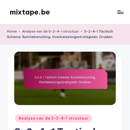
mixtape.be
Skip
to
content
Home
-
Analyse van de 3-2-4-1 structuur
-
3-2-4-1 Tactisch
Schema: Ruimtebenutting, Overbelastingsstrategieën, Drukken
Posted
Analyse van de 3-2-4-1 structuur
in