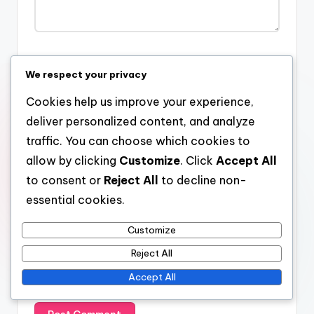
Name
*
We respect your privacy
Cookies help us improve your experience,
deliver personalized content, and analyze
Email
*
traffic. You can choose which cookies to
allow by clicking
Customize
. Click
Accept All
to consent or
Reject All
to decline non-
Website
essential cookies.
Customize
Reject All
Save my name, email, and website in this browser for the
Accept All
next time I comment.