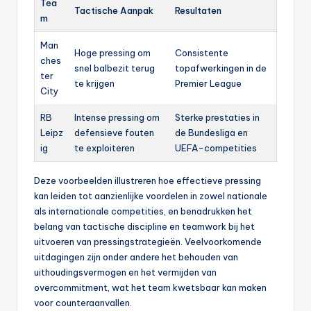
Tea
Tactische Aanpak
Resultaten
m
Man
Hoge pressing om
Consistente
ches
snel balbezit terug
topafwerkingen in de
ter
te krijgen
Premier League
City
RB
Intense pressing om
Sterke prestaties in
Leipz
defensieve fouten
de Bundesliga en
ig
te exploiteren
UEFA-competities
Deze voorbeelden illustreren hoe effectieve pressing
kan leiden tot aanzienlijke voordelen in zowel nationale
als internationale competities, en benadrukken het
belang van tactische discipline en teamwork bij het
uitvoeren van pressingstrategieën. Veelvoorkomende
uitdagingen zijn onder andere het behouden van
uithoudingsvermogen en het vermijden van
overcommitment, wat het team kwetsbaar kan maken
voor counteraanvallen.