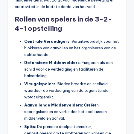
middenvelders, wat zorgt voor vloeiende beweging en
creativiteit in de laatste derde van het veld.
Rollen van spelers in de 3-2-
4-1 opstelling
Centrale Verdedigers:
Verantwoordelijk voor het
blokkeren van aanvallen en het organiseren van de
achterhoede.
Defensieve Middenvelders:
Fungeren als een
schild voor de verdediging en faciliteren de
balverdeling.
Vleugelspelers:
Bieden breedte en snelheid,
waardoor de verdediging
van de
tegenstander
wordt uitgerekt.
Aanvallende Middenvelders:
Creëren
scoringskansen en verbinden het spel tussen
middenveld en aanval.
Spits:
De primaire doelpuntenmaker,
gepositioneerd om te profiteren van kansen die