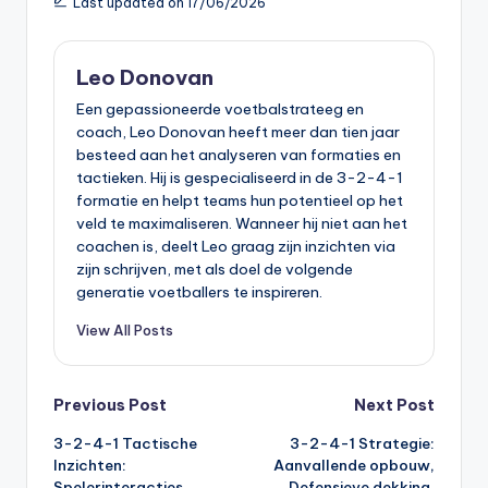
Last updated on 17/06/2026
Leo Donovan
Een gepassioneerde voetbalstrateeg en
coach, Leo Donovan heeft meer dan tien jaar
besteed aan het analyseren van formaties en
tactieken. Hij is gespecialiseerd in de 3-2-4-1
formatie en helpt teams hun potentieel op het
veld te maximaliseren. Wanneer hij niet aan het
coachen is, deelt Leo graag zijn inzichten via
zijn schrijven, met als doel de volgende
generatie voetballers te inspireren.
View All Posts
Post
Previous Post
Next Post
3-2-4-1 Tactische
3-2-4-1 Strategie:
navigation
Inzichten:
Aanvallende opbouw,
Spelerinteracties,
Defensieve dekking,