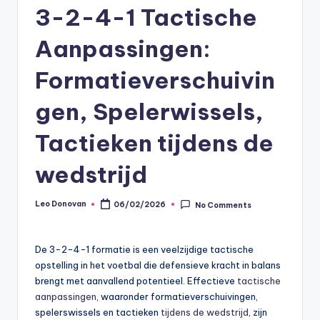
3-2-4-1 Tactische
Aanpassingen:
Formatieverschuivin
gen, Spelerwissels,
Tactieken tijdens de
wedstrijd
Leo Donovan
06/02/2026
No Comments
Posted
by
De 3-2-4-1 formatie is een veelzijdige tactische
opstelling in het voetbal die defensieve kracht in balans
brengt met aanvallend potentieel. Effectieve
tactische
aanpassingen
, waaronder formatieverschuivingen,
spelerswissels en tactieken
tijdens de wedstrijd
, zijn