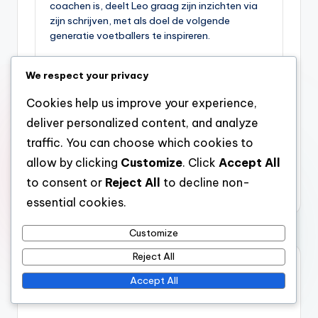
coachen is, deelt Leo graag zijn inzichten via
zijn schrijven, met als doel de volgende
generatie voetballers te inspireren.
View All Posts
We respect your privacy
Cookies help us improve your experience,
Post
Previous Post
deliver personalized content, and analyze
3-2-4-1 Strategie:
navigation
traffic. You can choose which cookies to
Technologie
allow by clicking
Customize
. Click
Accept All
integreren,
Gegevensanalyse,
to consent or
Reject All
to decline non-
Prestatiemetrics
essential cookies.
Customize
Reject All
Comments
Accept All
No comments yet. Why don’t you start the discussion?