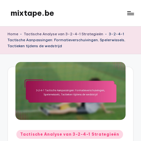
mixtape.be
Skip
to
content
Home
-
Tactische Analyse van 3-2-4-1 Strategieën
-
3-2-4-1
Tactische Aanpassingen: Formatieverschuivingen, Spelerwissels,
Tactieken tijdens de wedstrijd
Posted
Tactische Analyse van 3-2-4-1 Strategieën
in