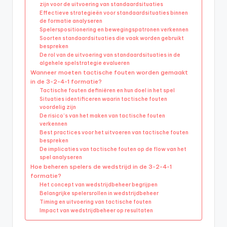
zijn voor de uitvoering van standaardsituaties
Effectieve strategieën voor standaardsituaties binnen
de formatie analyseren
Spelerspositionering en bewegingspatronen verkennen
Soorten standaardsituaties die vaak worden gebruikt
bespreken
De rol van de uitvoering van standaardsituaties in de
algehele spelstrategie evalueren
Wanneer moeten tactische fouten worden gemaakt
in de 3-2-4-1 formatie?
Tactische fouten definiëren en hun doel in het spel
Situaties identificeren waarin tactische fouten
voordelig zijn
De risico’s van het maken van tactische fouten
verkennen
Best practices voor het uitvoeren van tactische fouten
bespreken
De implicaties van tactische fouten op de flow van het
spel analyseren
Hoe beheren spelers de wedstrijd in de 3-2-4-1
formatie?
Het concept van wedstrijdbeheer begrijpen
Belangrijke spelersrollen in wedstrijdbeheer
Timing en uitvoering van tactische fouten
Impact van wedstrijdbeheer op resultaten