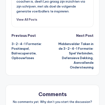
coachen is, deelt Leo graag zijn inzichten via
zijn schrijven, met als doel de volgende
generatie voetballers te inspireren.
View All Posts
Post
Previous Post
Next Post
3-2-4-1 Formatie:
Middenvelder Taken in
navigation
Positiespel,
de 3-2-4-1 Formatie:
Balrecuperatie,
Spel Verbinden,
Opbouwfases
Defensieve Dekking,
Aanvallende
Ondersteuning
Comments
No comments yet. Why don’t you start the discussion?