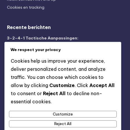
Cookies en tracking
Recente berichten
3-2-4-1 Tactische Aanpassingen:
Formatieverschuivingen, Spelerwissels, Tactieken
tijdens de wedstrijd
We respect your privacy
3-2-4-1 Strategie: Technologie integreren,
Cookies help us improve your experience,
Gegevensanalyse, Prestatiemetrics
deliver personalized content, and analyze
3-2-4-1 Formatie: Creëren van numerieke voordelen,
traffic. You can choose which cookies to
Benutten van ruimtes, Spelersbewegingen
allow by clicking
Customize
. Click
Accept All
3-2-4-1 Tactieken: Balbezit beheren, Kansen creëren,
to consent or
Reject All
to decline non-
Defensieve soliditeit
essential cookies.
3-2-4-1 Structuur: Aanpassingsvermogen van de
Customize
wedstrijd, Aanpassingen tijdens de wedstrijd,
Tactische evolutie
Reject All