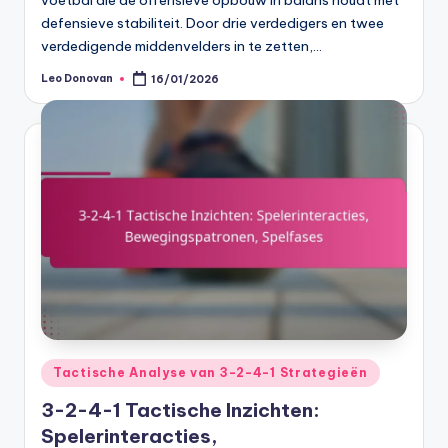
voetbal die de offensieve opbouw in balans houdt met
defensieve stabiliteit. Door drie verdedigers en twee
verdedigende middenvelders in te zetten,…
Leo Donovan
16/01/2026
Posted
by
Posted
Tactische Analyse van 3-2-4-1 Strategieën
in
3-2-4-1 Tactische Inzichten:
Spelerinteracties,