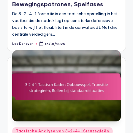
Bewegingspatronen, Spelfases
De 3-2-4-1 formatie is een tactische opstelling in het
voetbal die de nadruk legt op een sterke defensieve
basis terwijl het flexibiliteit in de aanval biedt. Met drie
centrale verdedigers…
Leo Donovan
16/01/2026
Posted
by
Posted
Tactische Analyse van 3-2-4-1 Strategieën