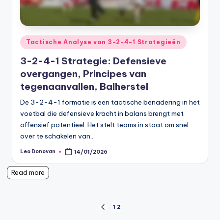
Posted
Tactische Analyse van 3-2-4-1 Strategieën
in
3-2-4-1 Strategie: Defensieve
overgangen, Principes van
tegenaanvallen, Balherstel
De 3-2-4-1 formatie is een tactische benadering in het
voetbal die defensieve kracht in balans brengt met
offensief potentieel. Het stelt teams in staat om snel
over te schakelen van…
Leo Donovan
14/01/2026
Posted
by
Read more
Posts
1
2
PREVIOUS