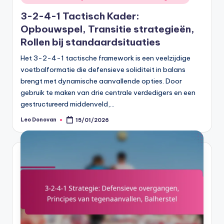
in
3-2-4-1 Tactisch Kader:
Opbouwspel, Transitie strategieën,
Rollen bij standaardsituaties
Het 3-2-4-1 tactische framework is een veelzijdige
voetbalformatie die defensieve soliditeit in balans
brengt met dynamische aanvallende opties. Door
gebruik te maken van drie centrale verdedigers en een
gestructureerd middenveld,…
Leo Donovan
15/01/2026
Posted
by